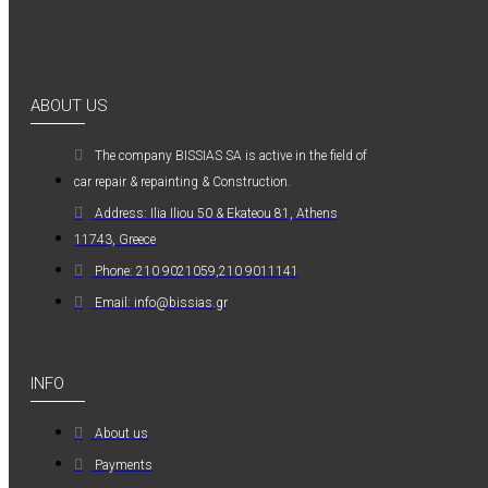
0,36€
ABOUT US
The company ΒISSIAS SA is active in the field of
Kwasny Group Belton
car repair & repainting & Construction.
Address: Ilia Iliou 50 & Ekateou 81, Athens
Kwasny Group
11743, Greece
Belton 324154
SPRAY RAL 7037
Phone: 210 9021059,210 9011141
, ΓΚΡΙ ΠΑΣΤΕΛ -
Email: info@bissias.gr
400ML
6,98€
INFO
About us
Payments