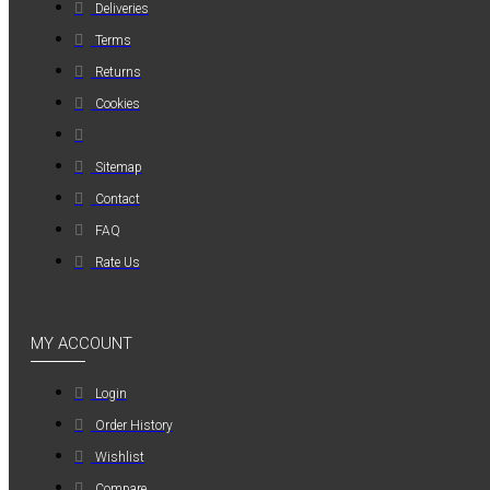
Deliveries
MAUER
Terms
MAUER
Returns
154PL8HBB ΜΙΝΙ
Cookies
ΡΑΚΟΡ
ΣΥΝΔΕΣΗΣ ΓΙΑ
ΛΑΣΤΙΧΟ 8mm
Sitemap
1,20€
Contact
FAQ
Rate Us
MY ACCOUNT
Login
Order History
Wishlist
Compare