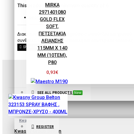
EQUIPMENT
MIRKA
This product has a minimum quantity of 6
2971401080
DESCRIPTION
GOLD FLEX
SOFT,
ΠΕΤΣΕΤΑΚΙΑ
Διακοσμητική βαφή με αποχρώσεις μπρούτζου και χρυσού. Ε
ΛΕΙΑΝΣΗΣ
συνθήκες, ιδανικό για εξωτερικές και εσωτερικές εργασίες
115MM X 140
MM (10ΤΕΜ),
P80
0,93€
SEE ALL PRODUCTS
New
Maestro
SIGN IN
Kwasny Group Belton
Maestro M190
REGISTER
ECOPAINT ΧΩΝΙ-
Kwasny Group Belton