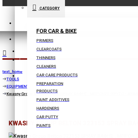
CATEGORY
210 9021059
FOR CAR & BIKE
INFO@BISSIAS.GR
PRIMERS
CLEARCOATS
WISHLIST
THINNERS
|
CLEANERS
text_home
CAR CARE PRODUCTS
COMPARE
TOOLS
PREPARATION
EQUIPMENT
PRODUCTS
Kwasny Group Belton 323153 SPRAY ΒΑΦΗΣ , ΜΠΡΟΝΖΕ-ΧΡΥΣΟ - 400M
PAINT ADDITIVES
HARDENERS
CAR PUTTY
KWASNY GROUP BELTON 323153 SPRAY ΒΑ
PAINTS