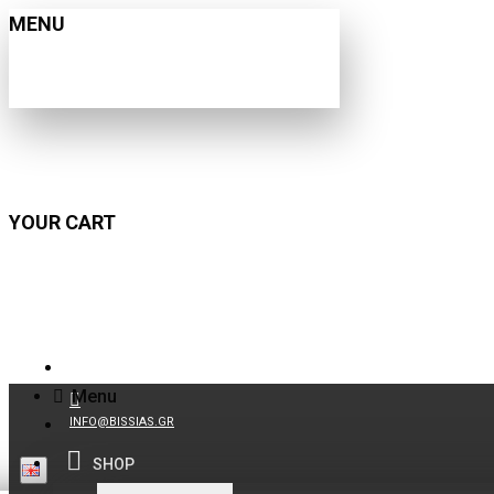
MENU
YOUR CART
210 9021059
Menu
INFO@BISSIAS.GR
SHOP