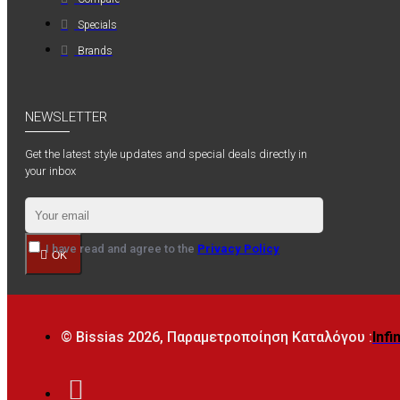
Specials
Brands
NEWSLETTER
Get the latest style updates and special deals directly in
your inbox
I have read and agree to the
Privacy Policy
OK
© Bissias
2026, Παραμετροποίηση Καταλόγου :
Infi