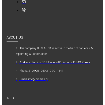
ABOUT US
The company ΒISSIAS SA is active in the field of car repair &
repainting & Construction.
Address: Ilia Iliou 50 & Ekateou 81, Athens 11743, Greece
Phone: 210 9021059,210 9011141
Email: info@bissias.gr
INFO