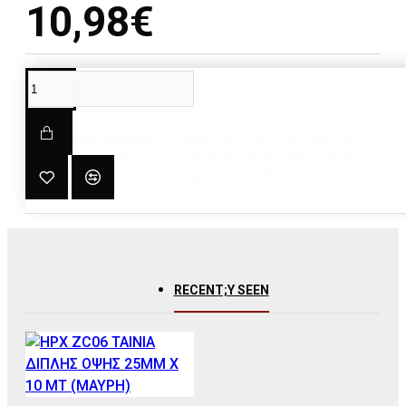
10,98€
DESCRIPTION
• Εξαιρετική πρόσφυση σε βερνίκια, πλαστικά, γυαλί και
μέταλλο • Ικανότητα συνεχούς λειτουργίας στους 120°C
(25N / 25MM) ΤΥΠΟΣ: ZC06 ΔΙΑΣΤΑΣΕΙΣ: 25 MM X 10 MT
ΠΑΧΟΣ:1,0 MM
RECENT;Y SEEN