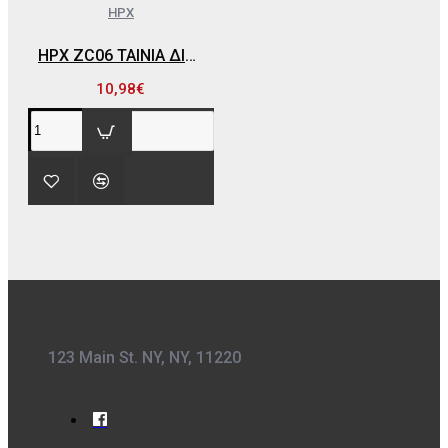
HPX
HPX ZC06 ΤΑΙΝΙΑ ΔΙΠΛΗΣ ΟΨΗΣ 25MM X 10 MT (ΜΑΥΡΗ)
10,98€
123 Main St. NY, NY, 11220