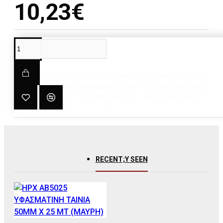
10,23€
DESCRIPTION
• Επικάλυψη PE για αντοχή σε χημικά και διαβρωτικά υλικά •
Ικανότητα συνεχούς λειτουργίας στους 60°C και στους 80°C
για 30 λεπτά ΤΥΠΟΣ / ΧΡΩΜΑ: AB5025 / ΜΑΥΡΗ ΔΙΑΣΤΑΣΕΙΣ:
50 MM X 25 MT ΠΑΧΟΣ: 0,30 MM
RECENT;Y SEEN