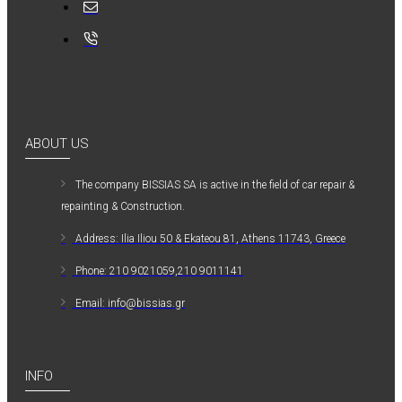
ABOUT US
The company ΒISSIAS SA is active in the field of car repair &
repainting & Construction.
Address: Ilia Iliou 50 & Ekateou 81, Athens 11743, Greece
Phone: 210 9021059,210 9011141
Email: info@bissias.gr
INFO