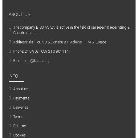
ABOUT US
The company ΒISSIAS SA is active in the field of car repair & repainting &
Construction.
Address: Ilia Iliou 50 & Ekateou 81, Athens 11743, Greece
Phone: 210 9021059,210 9011141
Email: info@bissias.gr
INFO
About us
Payments
Deliveries
Terms
Returns
Cookies