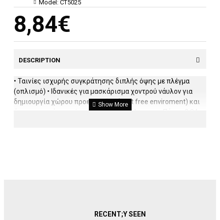
Model:
CT5025
8,84€
DESCRIPTION
• Ταινίες ισχυρής συγκράτησης διπλής όψης με πλέγμα
(οπλισμό) • Ιδανικές για μασκάρισμα χοντρού νάυλον για
δημιουργία χώρου προεργασίας (dust free enviroment) και
άγριες επιφάνειες όπως μοκέτες, νάυλον κ.α. • Πάχος 0,24
mm ΤΥΠΟΣ: CT5025 ΔΙΑΣΤΑΣΕΙΣ: 50 MM X 25 MT
RECENT;Y SEEN