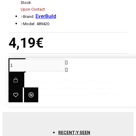
Stock:
Upon Contact
EverBuild
Brand:
Model:
489420
4,19€
DESCRIPTION
Το Stick2 Contact Adhesive είναι εξαιρετικής απόδοσης
συγκολλητικό στιγμής, κατάλληλο για εσωτερική και
εξωτερική χρήση, για υποστρώματα όπως laminate, ξύλο,
σκληρό PVC, ABS, δέρμα, φελλό και μέταλλα. Άμεση
συγκόλληση σε 1 λεπτό. ΣΥΣΚΕΥΑΣΙΑ: 30 ML ΧΡΩΜΑ: ΜΠΕΖ
RECENT;Y SEEN