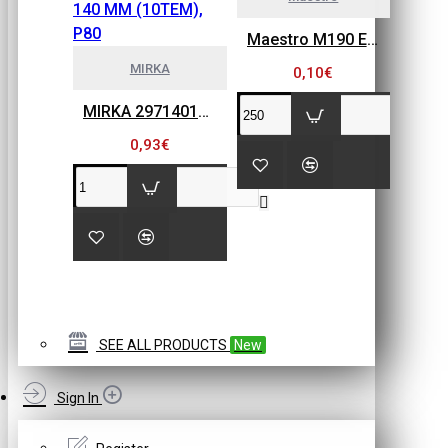
Maestro M190 ECOPAINT ΧΩΝΙ-ΦΙΛΤΡΟ ΓΙΑ ΒΕΡΝΙΚΙΑ
MIRKA
0,10€
MIRKA 2971401080 GOLD FLEX SOFT, ΠΕΤΣΕΤΑΚΙΑ ΛΕΙΑΝΣΗΣ 115MM X 140 MM (10ΤΕΜ), P80
0,93€
SEE ALL PRODUCTS
New
Sign In