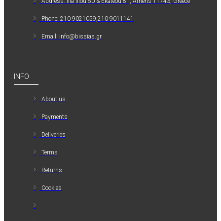
Address: Ilia Iliou 50 & Ekateou 81, Athens 11743, Greece
Phone: 210 9021059,210 9011141
Email: info@bissias.gr
INFO
About us
Payments
Deliveries
Terms
Returns
Cookies