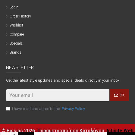
Login
Order History
Wishlist
Compare
Specials
Brands
NEWSLETTER
Get the latest style updates and special deals directly in your inbox
OK
I have read and agree to the
Privacy Policy
© Bissias
2026, Παραμετροποίηση Καταλόγου :
Infinite Web