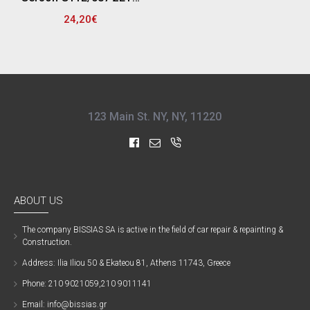
24,20€
123 Main St. NY, NY, 11220
ABOUT US
The company ΒISSIAS SA is active in the field of car repair & repainting &
Construction.
Address: Ilia Iliou 50 & Ekateou 81, Athens 11743, Greece
Phone: 210 9021059,210 9011141
Email: info@bissias.gr