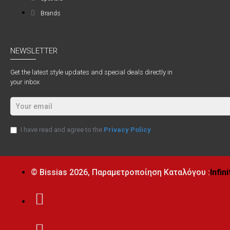
Brands
NEWSLETTER
Get the latest style updates and special deals directly in
your inbox
I have read and agree to the
Privacy Policy
© Bissias
2026, Παραμετροποίηση Καταλόγου :
Infin