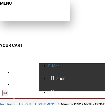
MENU
YOUR CART
Menu
210 9021059
SHOP
INFO@BISSIAS.GR
SIGN IN
text_home
TOOLS
EQUIPMENT
Maestro 111012 ΜΥΤΗ / ΣΥΝ
WISHLIST