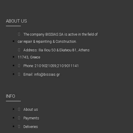
ABOUT US
The company ΒISSIAS SA is active in the field of
car repair & repainting & Construction.
Address: Ilia Iliou 50 & Ekateou 81, Athens
11743, Greece
Phone: 210 9021059,210 9011141
Email: info@bissias.gr
INFO
About us
Payments
Deliveries