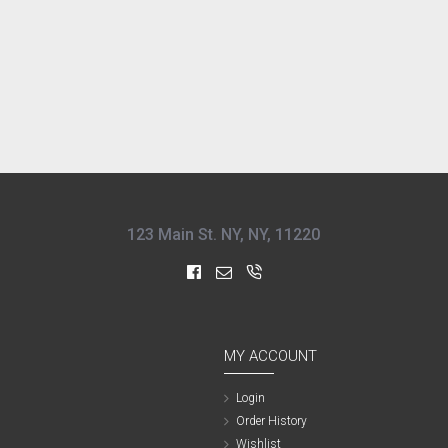
123 Main St. NY, NY, 11220
MY ACCOUNT
Login
Order History
Wishlist