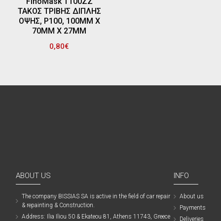
FinoMask T100ZZ
ΤΑΚΟΣ ΤΡΙΒΗΣ ΔΙΠΛΗΣ
ΟΨΗΣ, P100, 100MM Χ
70MM Χ 27MM
0,80€
ABOUT US
INFO
The company ΒISSIAS SA is active in the field of car repair
About us
& repainting & Construction.
Payments
Address: Ilia Iliou 50 & Ekateou 81, Athens 11743, Greece
Deliveries