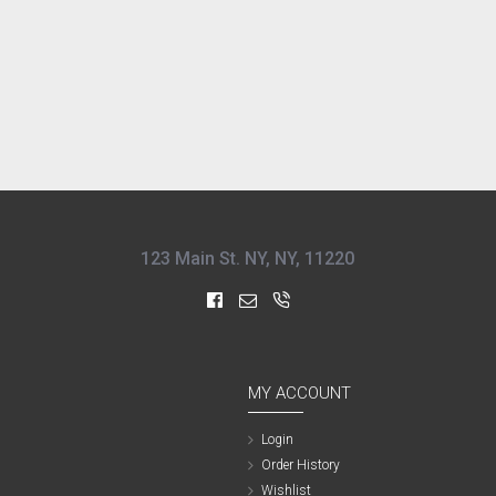
123 Main St. NY, NY, 11220
MY ACCOUNT
Login
Order History
Wishlist