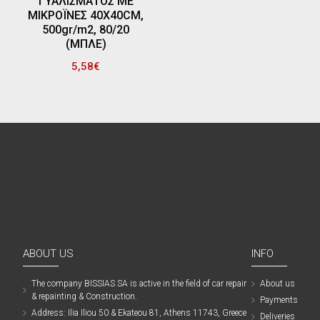
ΓΥΑΛΙΣΜΑΤΟΣ ΜΕ
ΜΙΚΡΟΪΝΕΣ 40Χ40CM,
500gr/m2, 80/20
(ΜΠΛΕ)
5,58€
ABOUT US
INFO
The company ΒISSIAS SA is active in the field of car repair
About us
& repainting & Construction.
Payments
Address: Ilia Iliou 50 & Ekateou 81, Athens 11743, Greece
Deliveries