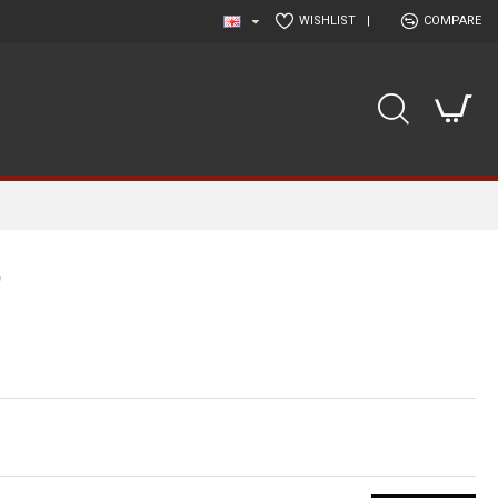
WISHLIST
|
COMPARE
)