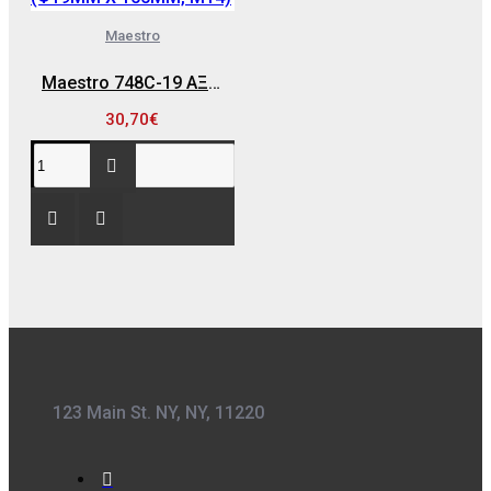
Maestro
Maestro 748C-19 ΑΞΟΝΑΣ ΓΙΑ ΣΑΤΙΝΙΕΡΑ M14 ΚΑΙ ΓΙΑ ΒΟΥΡΤΣΑ ΜΕ ΜΕΤΑΛΛΙΚΟ ΠΥΡΗΝΑ (Φ19MM X 100MM, M14)
30,70€
123 Main St. NY, NY, 11220