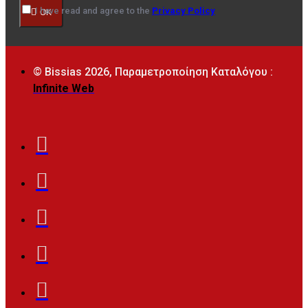
I have read and agree to the
Privacy Policy
OK
© Bissias
2026, Παραμετροποίηση Καταλόγου :
Infinite Web