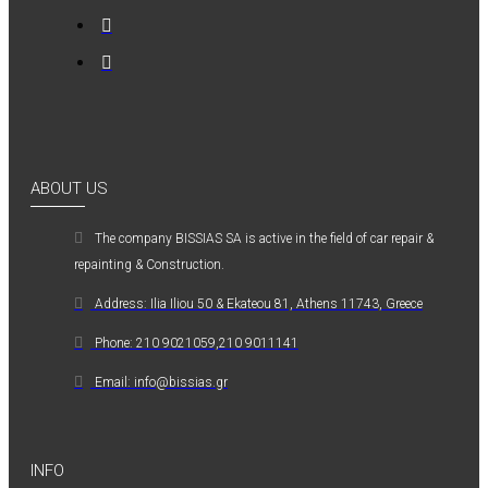
ABOUT US
The company ΒISSIAS SA is active in the field of car repair &
repainting & Construction.
Address: Ilia Iliou 50 & Ekateou 81, Athens 11743, Greece
Phone: 210 9021059,210 9011141
Email: info@bissias.gr
INFO