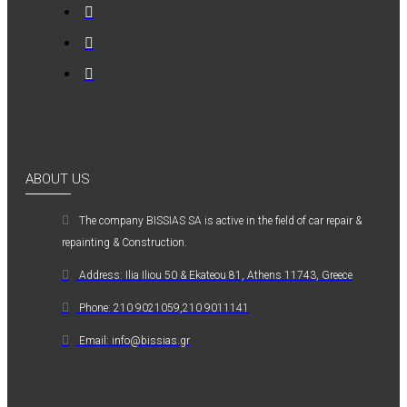
ABOUT US
The company ΒISSIAS SA is active in the field of car repair &
repainting & Construction.
Address: Ilia Iliou 50 & Ekateou 81, Athens 11743, Greece
Phone: 210 9021059,210 9011141
Email: info@bissias.gr