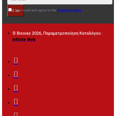
I have read and agree to the
Privacy Policy
OK
© Bissias
2026, Παραμετροποίηση Καταλόγου :
Infinite Web