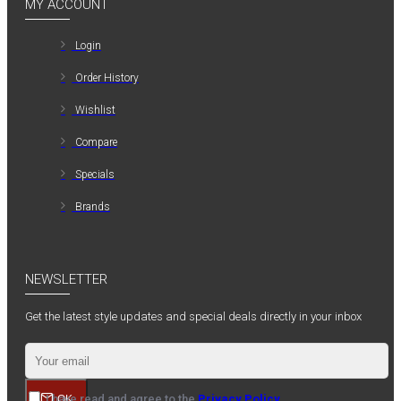
MY ACCOUNT
Login
Order History
Wishlist
Compare
Specials
Brands
NEWSLETTER
Get the latest style updates and special deals directly in your inbox
I have read and agree to the
Privacy Policy
OK