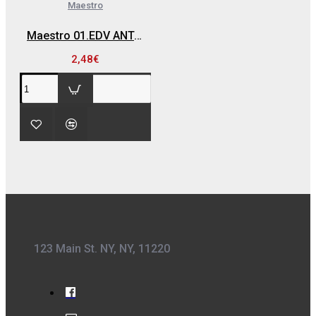
Maestro
Maestro 01.EDV ΑΝΤΑΛΛΑΚΤΙΚΗ ΣΙΤΑ-ΦΙΛΤΡΟ ΚΥΛΙΝΔΡΙΚΗ ΓΙΑ ΑΥΤΟΜΑΤΗ ΒΑΛΒΙΔΑ ΕΞΥΔΑΤΩΣΗΣ EDV-12
2,48€
123 Main St. NY, NY, 11220