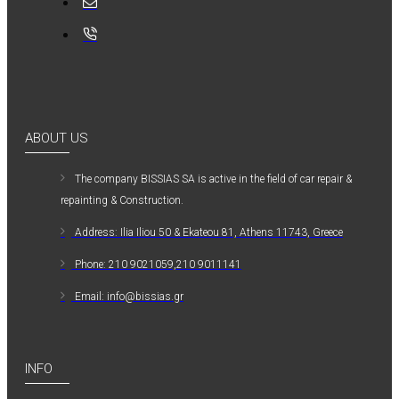
ABOUT US
The company ΒISSIAS SA is active in the field of car repair &
repainting & Construction.
Address: Ilia Iliou 50 & Ekateou 81, Athens 11743, Greece
Phone: 210 9021059,210 9011141
Email: info@bissias.gr
INFO