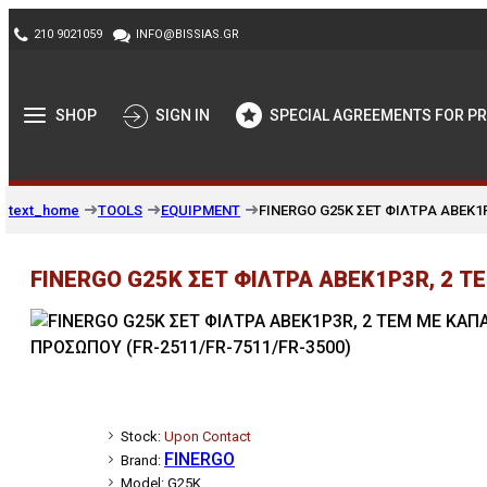
210 9021059
INFO@BISSIAS.GR
SHOP
SIGN IN
SPECIAL AGREEMENTS FOR P
TOOLS
EQUIPMENT
FINERGO G25K ΣΕΤ ΦΙΛΤΡΑ ABEK1P
text_home
FINERGO G25K ΣΕΤ ΦΙΛΤΡΑ ABEK1P3R, 2 Τ
Stock:
Upon Contact
FINERGO
Brand:
Model:
G25K