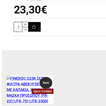
23,30€
New
Upon Contact